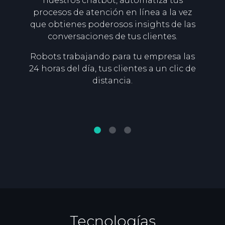
nuestros chatbot, automatiza tus
ro,
pot
procesos de atención en línea a la vez
ceso
min
que obtienes poderosos insights de las
works
an
conversaciones de tus clientes.
LID.
Robots trabajando para tu empresa las
pr
24 horas del día, tus clientes a un clic de
distancia.
Tecnologías